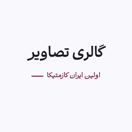
گالری تصاویر
اولین ایران کازمتیکا